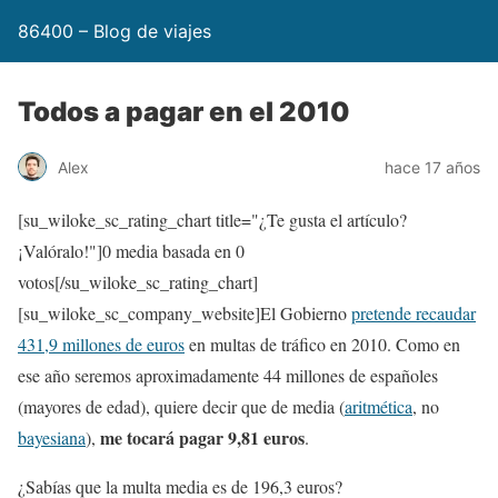
86400 – Blog de viajes
Todos a pagar en el 2010
Alex
hace 17 años
[su_wiloke_sc_rating_chart title="¿Te gusta el artículo?
¡Valóralo!"]
0
media basada en
0
votos[/su_wiloke_sc_rating_chart]
[su_wiloke_sc_company_website]El Gobierno
pretende recaudar
431,9 millones de euros
en multas de tráfico en 2010. Como en
ese año seremos aproximadamente 44 millones de españoles
(mayores de edad), quiere decir que de media (
aritmética
, no
me tocará pagar 9,81 euros
bayesiana
),
.
¿Sabías que la multa media es de 196,3 euros?