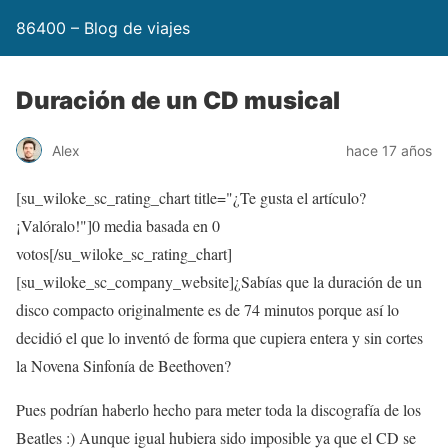
86400 – Blog de viajes
Duración de un CD musical
Alex
hace 17 años
[su_wiloke_sc_rating_chart title="¿Te gusta el artículo?
¡Valóralo!"]
0
media basada en
0
votos[/su_wiloke_sc_rating_chart]
[su_wiloke_sc_company_website]¿Sabías que la duración de un
disco compacto originalmente es de 74 minutos porque así lo
decidió el que lo inventó de forma que cupiera entera y sin cortes
la Novena Sinfonía de Beethoven?
Pues podrían haberlo hecho para meter toda la discografía de los
Beatles :) Aunque igual hubiera sido imposible ya que el CD se