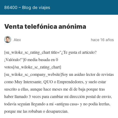
86400 – Blog de viajes
Venta telefónica anónima
Alex
hace 16 años
[su_wiloke_sc_rating_chart title="¿Te gusta el artículo?
¡Valóralo!"]
0
media basada en
0
votos[/su_wiloke_sc_rating_chart]
[su_wiloke_sc_company_website]Soy un asiduo lector de revistas
como Muy Interesante, QUO o Emprendedores, y suelo estar
suscrito a ellas, aunque hace meses me di de baja porque tras
haber llamado 3 veces para cambiar mi dirección postal de envio,
todavía seguían llegando a mi «antigua casa» y no podía leerlas,
porque me las robaban o desaparecían.