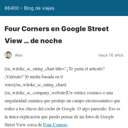
86400 – Blog de viajes
Four Corners en Google Street
View … de noche
Alex
hace 16 años
[su_wiloke_sc_rating_chart title="¿Te gusta el artículo?
¡Valóralo!"]
0
media basada en
0
votos[/su_wiloke_sc_rating_chart]
[su_wiloke_sc_company_website]Un vórtice cósmico o una
singularidad cuántica que produjo un campo electrocuántico que
rodeo a los chicos del coche de Google. O algo parecido. Eso es
la única explicación que puedo pensar de las fotos de Google
Street View cerca de
Four Corners
.