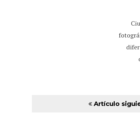
Ci
fotográ
dife
Artículo sigui