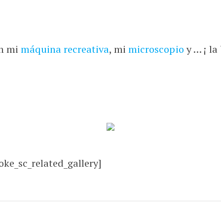
on mi
máquina recreativa
, mi
microscopio
y … ¡ la 
oke_sc_related_gallery]