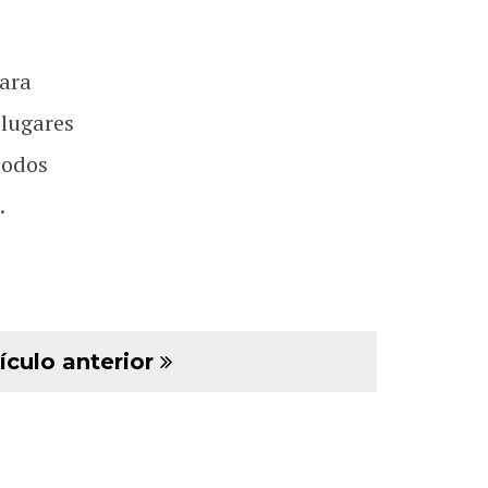
ara
 lugares
todos
.
ículo anterior