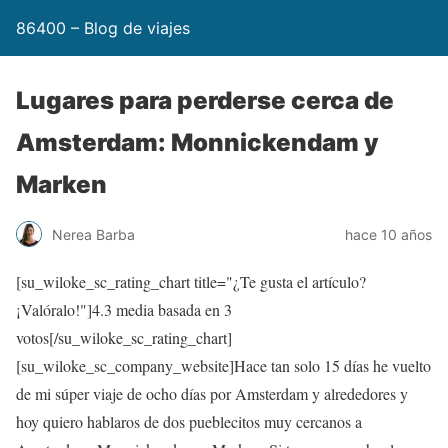
86400 – Blog de viajes
Lugares para perderse cerca de
Amsterdam: Monnickendam y
Marken
Nerea Barba
hace 10 años
[su_wiloke_sc_rating_chart title="¿Te gusta el artículo?
¡Valóralo!"]
4.3
media basada en 3
votos[/su_wiloke_sc_rating_chart]
[su_wiloke_sc_company_website]Hace tan solo 15 días he vuelto
de mi súper viaje de ocho días por Amsterdam y alrededores y
hoy quiero hablaros de dos pueblecitos muy cercanos a