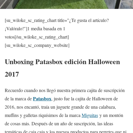
[su_wiloke_sc_rating_chart title="¿Te gusta el artículo?
¡Valóralo!"]
1
media basada en 1
votos[/su_wiloke_sc_rating_chart]
[su_wiloke_sc_company_website]
Unboxing Patasbox edición Halloween
2017
Recuerdo cuando nos llegó nuestra primera cajita de suscripción
Patasbox
de la marca de
, justo fue la cajita de Halloween de
2016, nos encantó, traía un juguete grande de una calabaza,
muffins y galletas riquísimos de la marca
Miguitas
y un montón
de cosas más. Después de un año de suscripción, las ideas
temáticas de caja caja y los nuevos productos para perretes que ni