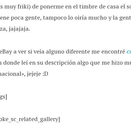
, es muy friki) de ponerme en el timbre de casa el 
iene poca gente, tampoco lo oiría mucho y la gen
a, jajajaja.
eBay a ver si veía alguno diferente me encontré
c
n donde leí en su descripción algo que me hizo 
cional», jejeje :D
gs]
oke_sc_related_gallery]