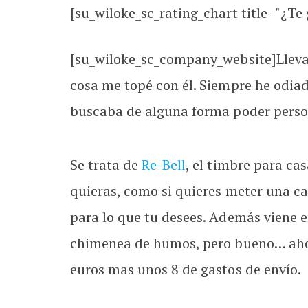
[su_wiloke_sc_rating_chart title="¿Te g
[su_wiloke_sc_company_website]Llevab
cosa me topé con él. Siempre he odiad
buscaba de alguna forma poder person
Se trata de
Re-Bell
, el timbre para c
quieras, como si quieres meter una ca
para lo que tu desees. Además viene e
chimenea de humos, pero bueno… ahor
euros mas unos 8 de gastos de envío.