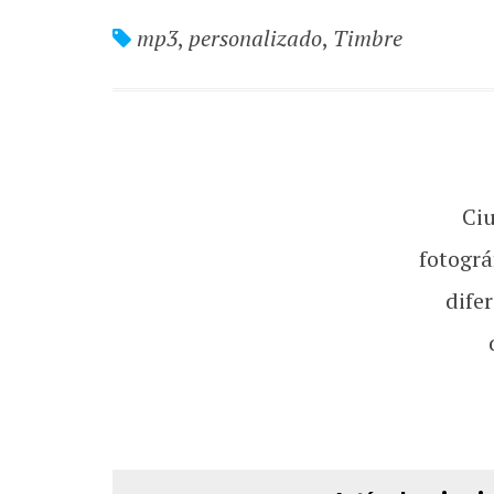
mp3
,
personalizado
,
Timbre
Ci
fotográ
dife