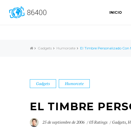
INICIO
Gadgets
Humorcete
El Timbre Personalizado Con
Gadgets
Humorcete
EL TIMBRE PER
25 de septiembre de 2006
03 Ratings
Gadgets
,
H