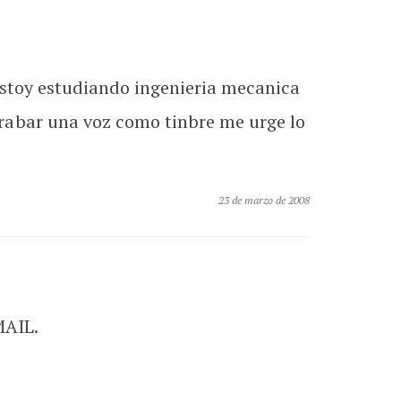
estoy estudiando ingenieria mecanica
rabar una voz como tinbre me urge lo
23 de marzo de 2008
AIL.