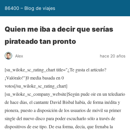
86400 – Blog de viajes
Quien me iba a decir que serías
pirateado tan pronto
Alex
hace 20 años
[su_wiloke_sc_rating_chart title="¿Te gusta el artículo?
¡Valóralo!"]
0
media basada en
0
votos[/su_wiloke_sc_rating_chart]
[su_wiloke_sc_company_website]Según pude oir en un telediario
de hace días, el cantante David Bisbal había, de forma inédita y
pionera, puesto a disposición de los usuarios de móvil su primer
single del nuevo disco para poder escucharlo sólo a través de
dispositivos de ese tipo. De esa forma, decía, que frenaba la