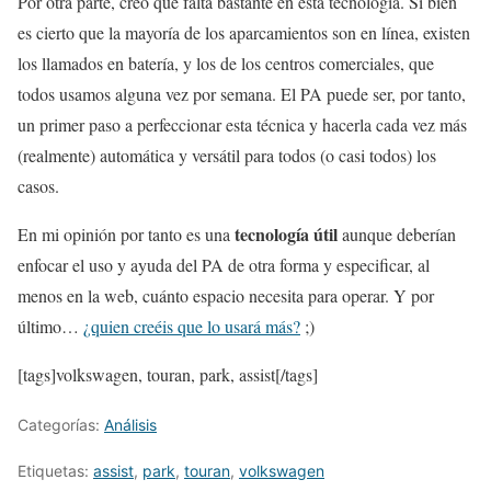
Por otra parte, creo que falta bastante en esta tecnología. Si bien
es cierto que la mayoría de los aparcamientos son en línea, existen
los llamados en batería, y los de los centros comerciales, que
todos usamos alguna vez por semana. El PA puede ser, por tanto,
un primer paso a perfeccionar esta técnica y hacerla cada vez más
(realmente) automática y versátil para todos (o casi todos) los
casos.
tecnología útil
En mi opinión por tanto es una
aunque deberían
enfocar el uso y ayuda del PA de otra forma y especificar, al
menos en la web, cuánto espacio necesita para operar. Y por
último…
¿quien creéis que lo usará más?
;)
[tags]volkswagen, touran, park, assist[/tags]
Categorías:
Análisis
Etiquetas:
assist
,
park
,
touran
,
volkswagen