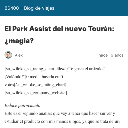
86400 – Blog de viajes
El Park Assist del nuevo Tourán:
¿magia?
Alex
hace 19 años
[su_wiloke_sc_rating_chart title="¿Te gusta el artículo?
¡Valóralo!"]
0
media basada en
0
votos[/su_wiloke_sc_rating_chart]
[su_wiloke_sc_company_website]
Enlace patrocinado
Este es el segundo análisis que voy a tener que hacer sin ver y
un
estudiar el producto con mis manos u ojos, ya que se trata de