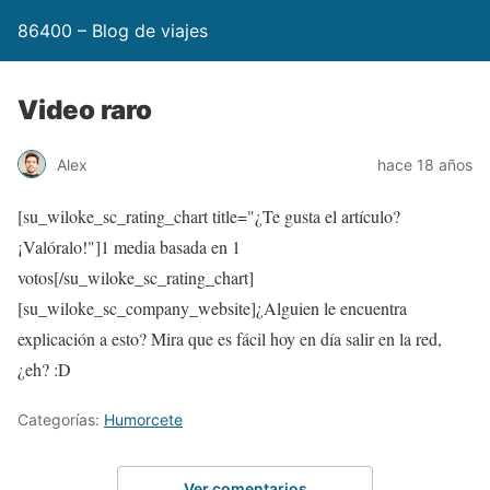
86400 – Blog de viajes
Video raro
Alex
hace 18 años
[su_wiloke_sc_rating_chart title="¿Te gusta el artículo?
¡Valóralo!"]
1
media basada en 1
votos[/su_wiloke_sc_rating_chart]
[su_wiloke_sc_company_website]¿Alguien le encuentra
explicación a esto? Mira que es fácil hoy en día salir en la red,
¿eh? :D
Categorías:
Humorcete
Ver comentarios