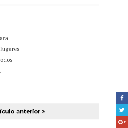
ara
 lugares
todos
.
ículo anterior