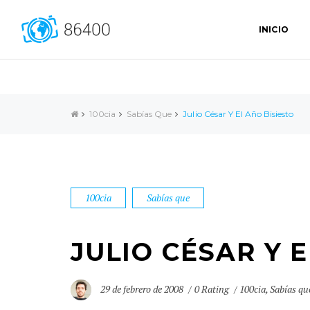
INICIO
100cia
Sabías Que
Julio César Y El Año Bisiesto
100cia
Sabías que
JULIO CÉSAR Y 
29 de febrero de 2008
0 Rating
100cia
,
Sabías qu