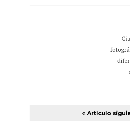
Ci
fotográ
dife
Artículo sigui