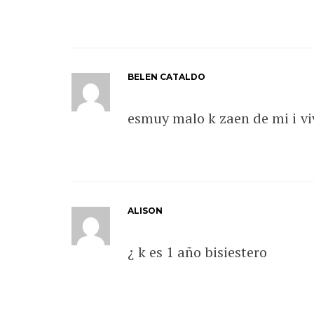
BELEN CATALDO
esmuy malo k zaen de mi i vi
ALISON
¿ k es 1 año bisiestero