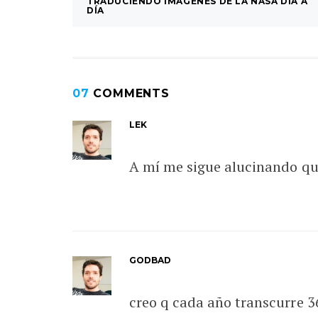
TRADUCIENDO IMAGENES DE LA NASA DÍA A
DÍA
07
COMMENTS
LEK
A mí me sigue alucinando que 
GODBAD
creo q cada año transcurre 3