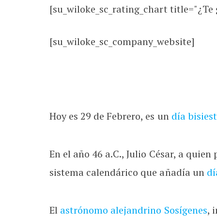
[su_wiloke_sc_rating_chart title="¿Te g
[su_wiloke_sc_company_website]
Hoy es 29 de Febrero, es un
día bisies
En el año 46 a.C., Julio César, a qui
sistema calendárico que añadía un
dí
El
astrónomo alejandrino
Sosígenes
, 