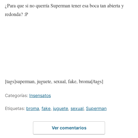
¿Para que si no querría Superman tener esa boca tan abierta y
redonda? :P
[tags]superman, juguete, sexual, fake, broma[/tags]
Categorías:
Insensatos
Etiquetas:
broma
,
fake
,
juguete
,
sexual
,
Superman
Ver comentarios