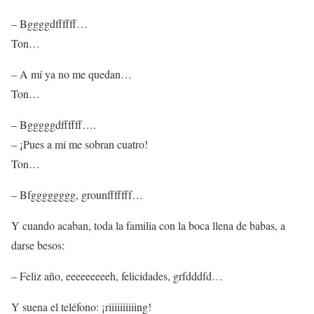
– Bggggdffffff…
Ton…
– A mí ya no me quedan…
Ton…
– Bgggggdffffff….
– ¡Pues a mí me sobran cuatro!
Ton…
– Bfgggggggg, grounfffffff…
Y cuando acaban, toda la familia con la boca llena de babas, a
darse besos:
– Feliz año, eeeeeeeeeh, felicidades, grfdddfd…
Y suena el teléfono: ¡riiiiiiiiiing!