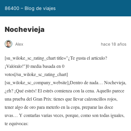
86400 – Blog de viajes
Nochevieja
Alex
hace 18 años
[su_wiloke_sc_rating_chart title="¿Te gusta el artículo?
¡Valóralo!"]
0
media basada en
0
votos[/su_wiloke_sc_rating_chart]
[su_wiloke_sc_company_website]¡Dentro de nada… Nochevieja,
¿eh? ¡Qué estrés! El estrés comienza con la cena. Aquello parece
una prueba del Gran Prix: tienes que llevar calzoncillos rojos,
tener algo de oro para meterlo en la copa, preparar las doce
uvas… Y contarlas varias veces, porque, como son todas iguales,
te equivocas: