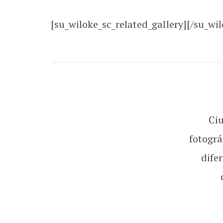
[su_wiloke_sc_related_gallery][/su_wil
Ci
fotográ
dife