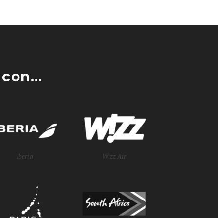
con...
Iberia
Wizz Air