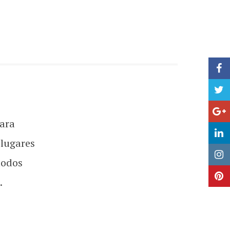
ara
 lugares
todos
.