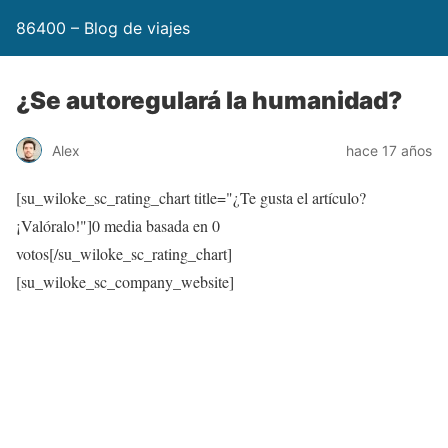
86400 – Blog de viajes
¿Se autoregulará la humanidad?
Alex
hace 17 años
[su_wiloke_sc_rating_chart title="¿Te gusta el artículo?
¡Valóralo!"]
0
media basada en
0
votos[/su_wiloke_sc_rating_chart]
[su_wiloke_sc_company_website]