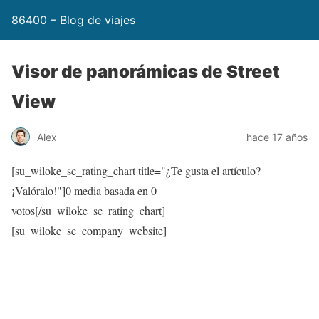
86400 – Blog de viajes
Visor de panorámicas de Street
View
Alex
hace 17 años
[su_wiloke_sc_rating_chart title="¿Te gusta el artículo?
¡Valóralo!"]
0
media basada en
0
votos[/su_wiloke_sc_rating_chart]
[su_wiloke_sc_company_website]