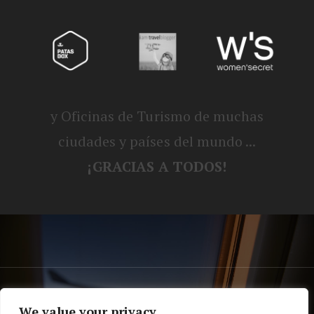
y Oficinas de Turismo de muchas
ciudades y países del mundo ...
¡GRACIAS A TODOS!
® Blog personal de Alex, Nerea, Turbo y
We value your privacy