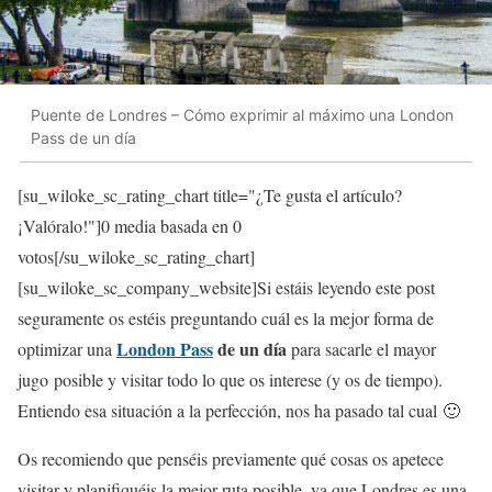
Puente de Londres – Cómo exprimir al máximo una London
Pass de un día
[su_wiloke_sc_rating_chart title="¿Te gusta el artículo?
¡Valóralo!"]
0
media basada en
0
votos[/su_wiloke_sc_rating_chart]
[su_wiloke_sc_company_website]Si estáis leyendo este post
seguramente os estéis preguntando cuál es la mejor forma de
London Pass
de un día
optimizar una
para sacarle el mayor
jugo posible y visitar todo lo que os interese (y os de tiempo).
Entiendo esa situación a la perfección, nos ha pasado tal cual 🙂
Os recomiendo que penséis previamente qué cosas os apetece
visitar y planifiquéis la mejor ruta posible, ya que
Londres es una