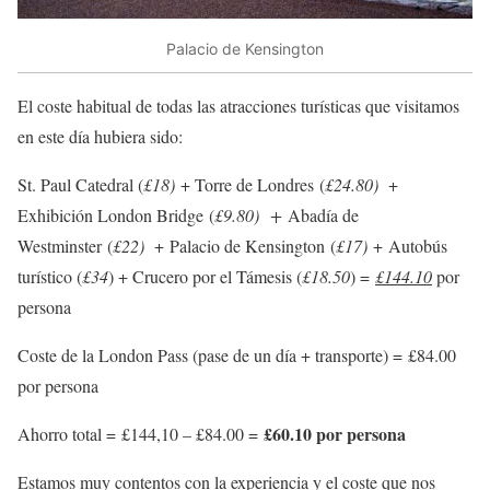
Palacio de Kensington
El coste habitual de todas las atracciones turísticas que visitamos
en este día hubiera sido:
St. Paul Catedral (
£18)
+ Torre de Londres (
£24.80
)
+
Exhibición London Bridge (
£9.80
)
+
Abadía de
Westminster (
£22
)
+ Palacio de Kensington (
£17)
+ Autobús
turístico (
£34
) + Crucero por el Támesis (
£18.50
) =
£144.10
por
persona
Coste de la London Pass (pase de un día + transporte) = £84.00
por persona
£60.10 por persona
Ahorro total = £144,10 – £84.00 =
Estamos muy contentos con la experiencia y el coste que nos